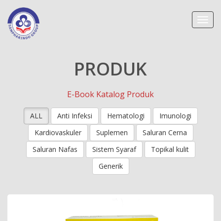
Toggl
navig
PRODUK
E-Book Katalog Produk
ALL
Anti Infeksi
Hematologi
Imunologi
Kardiovaskuler
Suplemen
Saluran Cerna
Saluran Nafas
Sistem Syaraf
Topikal kulit
Generik
Mirasic Forte Kaplet