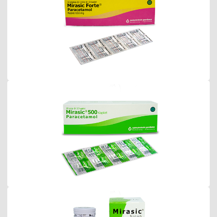
MirasicKaplet
Mirasic Sirup