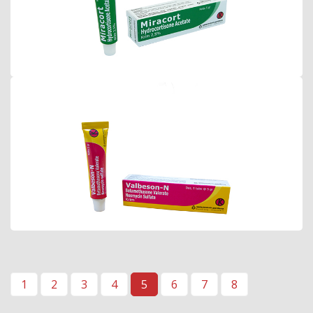
Valbeson-N Krim
1
2
3
4
5
6
7
8