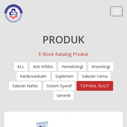
Toggl
navig
PRODUK
E-Book Katalog Produk
ALL
Anti Infeksi
Hematologi
Imunologi
Kardiovaskuler
Suplemen
Saluran Cerna
Saluran Nafas
Sistem Syaraf
TOPIKAL KULIT
Generik
Mikazol Krim 2%