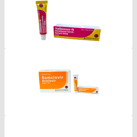
samclovir salep
Samclovir 400