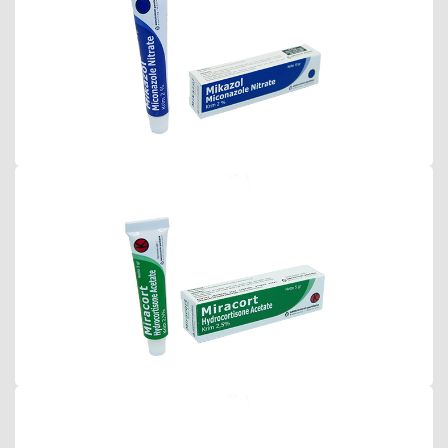
Miracort Krim 2.5%
Valbeson-N Krim